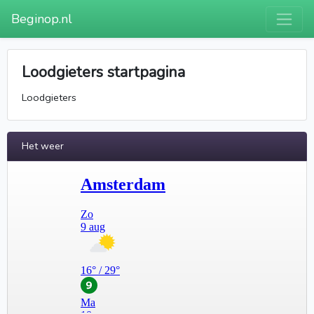
Beginop.nl
Loodgieters startpagina
Loodgieters
Het weer